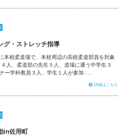
業
ング・ストレッチ指導
に本校柔道場で、本校周辺の高校柔道部員を対象
１４人、柔道部の先生５人、道場に通う中学生３
学科教員３人、学生１人が参加 . . .
詳細はこちら
業
in佐用町