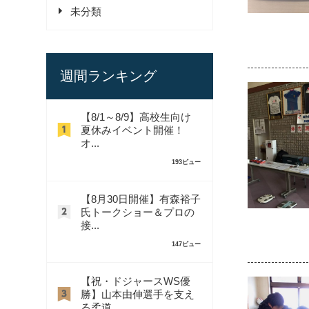
未分類
週間ランキング
【8/1～8/9】高校生向け
夏休みイベント開催！
オ...
193ビュー
【8月30日開催】有森裕子
氏トークショー＆プロの
接...
147ビュー
【祝・ドジャースWS優
勝】山本由伸選手を支え
る柔道...