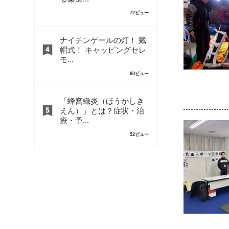
72ビュー
ナイチンゲールの灯！ 戴
帽式！ キャッピングセレ
モ...
60ビュー
「蜂窩織炎（ほうかしき
えん）」とは？症状・治
療・予...
52ビュー