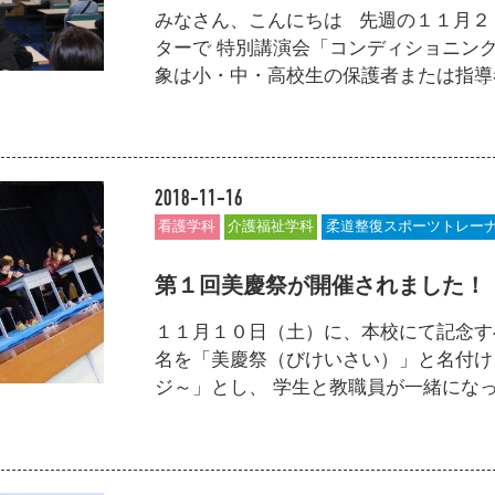
みなさん、こんにちは 先週の１１月２
ターで 特別講演会「コンディショニン
象は小・中・高校生の保護者または指導者の
2018-11-16
看護学科
介護福祉学科
柔道整復スポーツトレー
第１回美慶祭が開催されました！
１１月１０日（土）に、本校にて記念
名を「美慶祭（びけいさい）」と名付け、今回
ジ～」とし、 学生と教職員が一緒になって