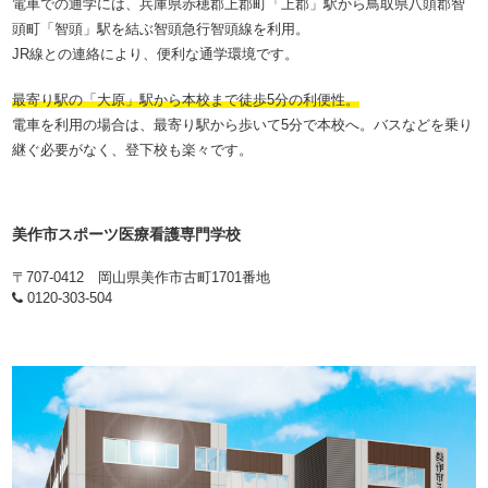
電車での通学には、兵庫県赤穂郡上郡町「上郡」駅から鳥取県八頭郡智
頭町「智頭」駅を結ぶ智頭急行智頭線を利用。
JR線との連絡により、便利な通学環境です。
最寄り駅の「大原」駅から本校まで徒歩5分の利便性。
電車を利用の場合は、最寄り駅から歩いて5分で本校へ。バスなどを乗り
継ぐ必要がなく、登下校も楽々です。
美作市スポーツ医療看護専門学校
〒707-0412 岡山県美作市古町1701番地
0120-303-504