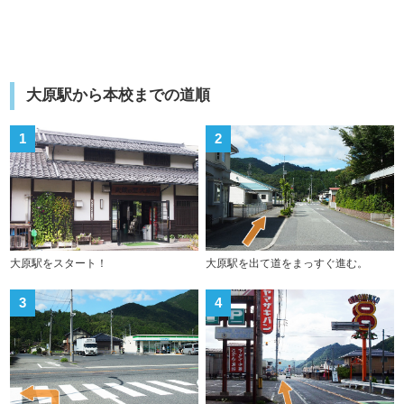
大原駅から本校までの道順
1
2
大原駅をスタート！
大原駅を出て道をまっすぐ進む。
3
4