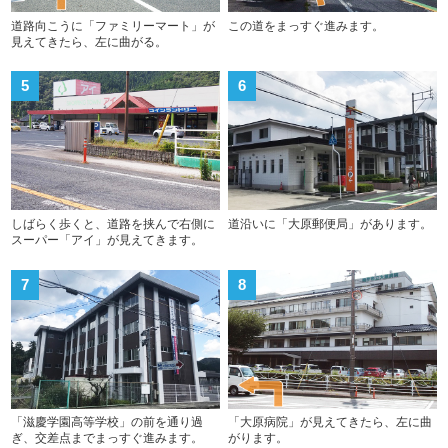
道路向こうに「ファミリーマート」が
この道をまっすぐ進みます。
見えてきたら、左に曲がる。
5
6
しばらく歩くと、道路を挟んで右側に
道沿いに「大原郵便局」があります。
スーパー「アイ」が見えてきます。
7
8
「滋慶学園高等学校」の前を通り過
「大原病院」が見えてきたら、左に曲
ぎ、交差点までまっすぐ進みます。
がります。