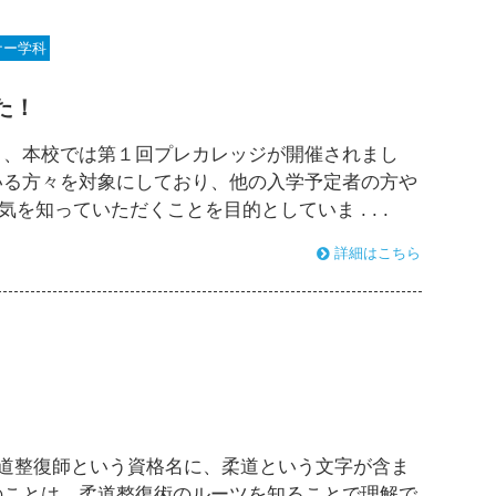
ナー学科
た！
）、本校では第１回プレカレッジが開催されまし
いる方々を対象にしており、他の入学予定者の方や
知っていただくことを目的としていま . . .
詳細はこちら
道整復師という資格名に、柔道という文字が含ま
のことは、柔道整復術のルーツを知ることで理解で