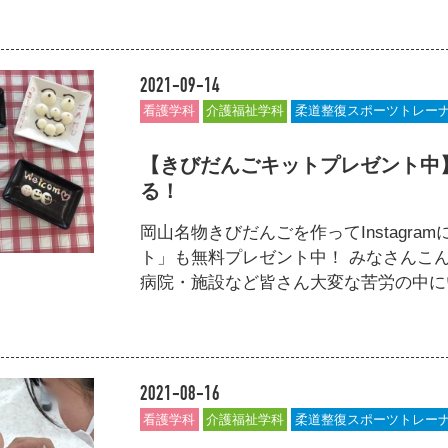
2021-09-14
看護学科
介護福祉学科
柔道整復スポーツトレー
【きびだんごキットプレゼント中
る！
岡山名物きびだんごを作ってInstagr
ト」も無料プレゼント中！ みなさんこ
病院・施設など皆さん大変な苦労の中にいま
2021-08-16
看護学科
介護福祉学科
柔道整復スポーツトレー