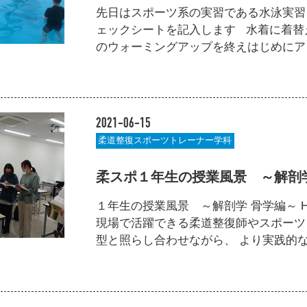
先日はスポーツ系の実習である水泳実習
ェックシートを記入します 水着に着替
のウォーミングアップを終えはじめにアクア
2021-06-15
柔道整復スポーツトレーナー学科
柔スポ１年生の授業風景 ～解剖
１年生の授業風景 ～解剖学 骨学編～
現場で活躍できる柔道整復師やスポーツ
型と照らし合わせながら、 より実践的な授