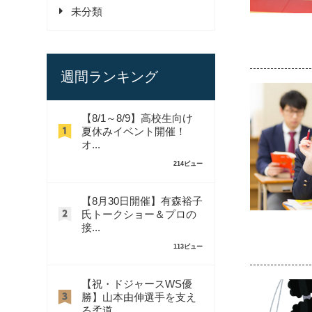
未分類
週間ランキング
【8/1～8/9】高校生向け
夏休みイベント開催！
オ...
214ビュー
【8月30日開催】有森裕子
氏トークショー＆プロの
接...
113ビュー
【祝・ドジャースWS優
勝】山本由伸選手を支え
る柔道...