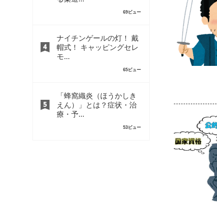
69ビュー
ナイチンゲールの灯！ 戴
帽式！ キャッピングセレ
モ...
65ビュー
「蜂窩織炎（ほうかしき
えん）」とは？症状・治
療・予...
53ビュー