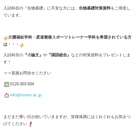
入試科目の『生物基礎』に不安な方には、
生物基礎対策資料
をご用意し
ています。
介護福祉学科・柔道整復スポーツトレーナー学科を希望されている方
は・・・
入試科目の
『小論文』
や
『国語総合』
などの対策資料をプレゼントしま
す！
⇒⇒直接お問合せください
0120-303-504
info@msmn.ac.jp
まだまだ寒い日が続いていきますが、皆様体調にはくれぐれもお気をつ
けてください