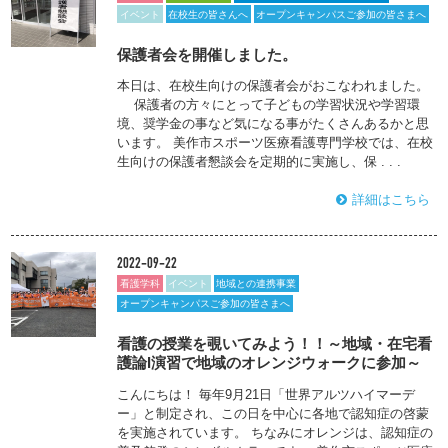
イベント
在校生の皆さんへ
オープンキャンパスご参加の皆さまへ
保護者会を開催しました。
本日は、在校生向けの保護者会がおこなわれました。
保護者の方々にとって子どもの学習状況や学習環
境、奨学金の事など気になる事がたくさんあるかと思
います。 美作市スポーツ医療看護専門学校では、在校
生向けの保護者懇談会を定期的に実施し、保 . . .
詳細はこちら
2022-09-22
看護学科
イベント
地域との連携事業
オープンキャンパスご参加の皆さまへ
看護の授業を覗いてみよう！！～地域・在宅看
護論Ⅰ演習で地域のオレンジウォークに参加～
こんにちは！ 毎年9月21日「世界アルツハイマーデ
ー」と制定され、この日を中心に各地で認知症の啓蒙
を実施されています。 ちなみにオレンジは、認知症の