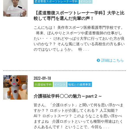
柔道整復スポーツトレーナー学科
イベント
【柔道整復スポーツトレーナー学科】大学と比
較して専門を選んだ先輩の声！
こんにちは！ 美作市スポーツ医療看護専門学校です。
将来、ぼんやりとスポーツや柔道整復師の仕事がし
たい・・・ けれどやっぱり大学に行っておいた方が良
いのかな？？ そんな風に迷っている高校生の方も多い
のではないでしょうか。 特 . . .
詳細はこちら
2022-09-18
介護福祉学科
イベント
地域との連携事業
介護福祉学科〇〇の魅力～part２～
皆さん、「介護ロボット」と聞いて何を思い浮かべま
すか？？ ロボットが介護してくれる？ 人工知能？
AI？ ロボットスーツ？ このようなことを思い浮かべ
ますよね 介護ロボットといっても種類や用途はたく
さんあるんです！ ということで、今回も . . .