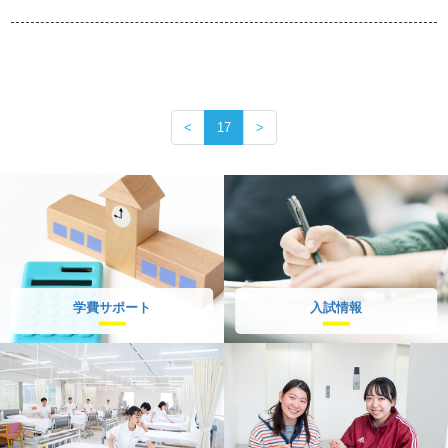
<
17
>
学費サポート
入試情報