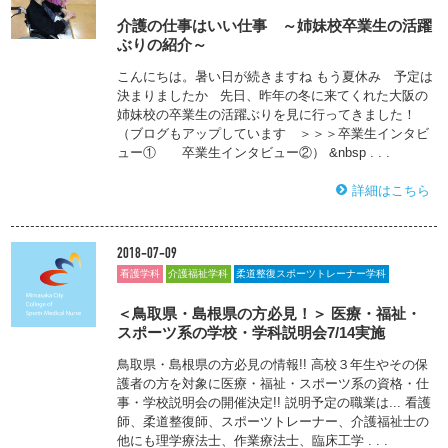
介護の仕事はいい仕事 ～姉妹校卒業生の活躍
ぶりの紹介～
こんにちは。暑い日が続きますね もう夏休み 予定は
決まりましたか 先日、昨年の冬に来てくれた大阪の
姉妹校の卒業生の活躍ぶりを見に行ってきました！
（ブログもアップしています ＞＞＞卒業生インタビ
ュー① 卒業生インタビュー②） &nbsp . . .
詳細はこちら
2018-07-09
看護学科
介護福祉学科
柔道整復スポーツトレーナー学科
＜鳥取県・島根県の方必見！＞ 医療・福祉・
スポーツ系の学校・学科説明会7/14実施
鳥取県・島根県の方必見の情報!! 高校３年生やその保
護者の方を対象に医療・福祉・スポーツ系の資格・仕
事・学校説明会の開催決定!! 説明予定の職業は... 看護
師、柔道整復師、スポーツトレーナー、介護福祉士の
他にも理学療法士、作業療法士、臨床工学 . . .