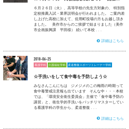
６月２６日（火）、高等学校の先生方対象の、 特別指
定校推薦入試・業界説明会が行われました。 ご案内差
し上げた高校に加えて、佐用町役場の方もお越し頂き
ました。 美作市からのご挨拶で始まりました（美作
市企画振興課 平田様） 続いて本校 . . .
詳細はこちら
2018-06-25
看護学科
介護福祉学科
柔道整復スポーツトレーナー学科
☆手洗いをして食中毒を予防しよう☆
みなさんこんにちは ジメジメのこの梅雨の時期って
食中毒警戒注意報も出ています そんな中・・・本校
では、「環境安全衛生委員会」主催で「食中毒予防の
講習」と、衛生学的手洗いをバッチリマスターしてい
る看護学科の学生から、柔道整復 . . .
詳細はこちら