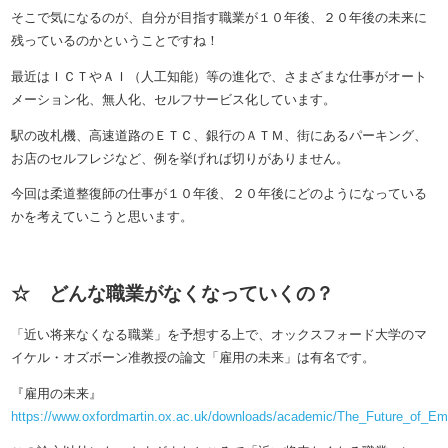
そこで気になるのが、自分が目指す職業が１０年後、２０年後の未来に
残っているのかということですね！
最近はＩＣＴやＡＩ（人工知能）等の進化で、さまざまな仕事がオート
メーション化、無人化、セルフサービス化しています。
駅の改札機、高速道路のＥＴＣ、銀行のＡＴＭ、街にあるパーキング、
お店のセルフレジなど、例を挙げれば切りがありません。
今回は柔道整復師の仕事が１０年後、２０年後にどのようになっている
かを考えていこうと思います。
☆ どんな職業がなくなっていくの？
「近い将来なくなる職業」を予想する上で、オックスフォード大学のマ
イケル・オズボーン准教授の論文「雇用の未来」は有名です。
『雇用の未来』
https://www.oxfordmartin.ox.ac.uk/downloads/academic/The_Future_of_Em