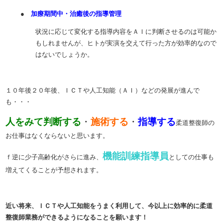
●
加療期間中・治癒後の指導管理
状況に応じて変化する指導内容をＡＩに判断させるのは可能か
もしれませんが、ヒトが実演を交えて行った方が効率的なので
はないでしょうか。
１０年後２０年後、ＩＣＴや人工知能（ＡＩ）などの発展が進んで
も・・・
人をみて
判断する
・
施術する
・
指導する
柔道整復師の
お仕事はなくならないと思います。
機能訓練指導員
ｆ逆に少子高齢化がさらに進み、
としての仕事も
増えてくることが予想されます。
近い将来、ＩＣＴや人工知能をうまく利用して、今以上に効率的に柔道
整復師業務ができるようになることを願います！