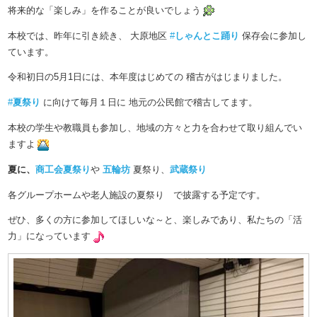
将来的な「楽しみ」を作ることが良いでしょう
本校では、昨年に引き続き、 大原地区
#
しゃんとこ踊り
保存会に参加し
ています。
令和初日の5月1日には、本年度はじめての 稽古がはじまりました。
#
夏祭り
に向けて毎月１日に 地元の公民館で稽古してます。
本校の学生や教職員も参加し、地域の方々と力を合わせて取り組んでい
ますよ
夏に、
商工会夏祭り
や
五輪坊
夏祭り、
武蔵祭り
各グループホームや老人施設の夏祭り で披露する予定です。
ぜひ、多くの方に参加してほしいな～と、楽しみであり、私たちの「活
力」になっています