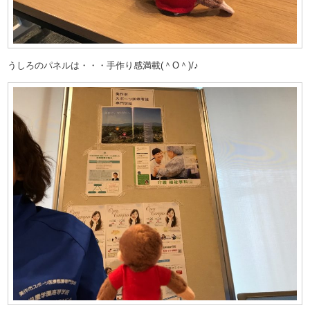
うしろのパネルは・・・手作り感満載(＾О＾)/♪