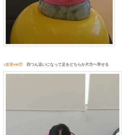
↓
改善ver②
四つん這いになって足をどちらか片方へ寄せる