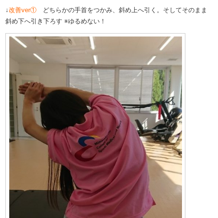
↓
改善ver①
どちらかの手首をつかみ、斜め上へ引く。そしてそのまま
斜め下へ引き下ろす ※ゆるめない！