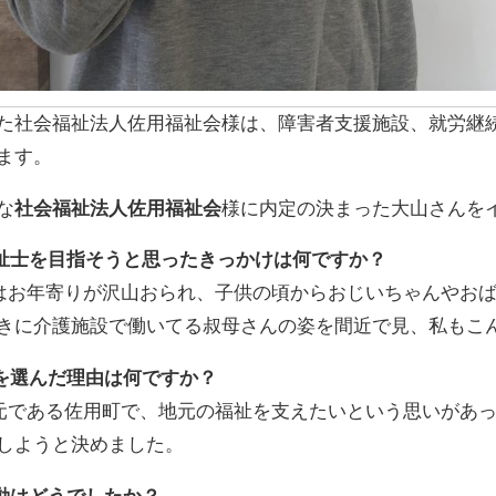
た社会福祉法人佐用福祉会様は、障害者支援施設、就労継
ます。
な
社会福祉法人佐用福祉会
様に内定の決まった大山さんを
祉士を目指そうと思ったきっかけは何ですか？
はお年寄りが沢山おられ、子供の頃からおじいちゃんやお
きに介護施設で働いてる叔母さんの姿を間近で見、私もこ
を選んだ理由は何ですか？
元である佐用町で、地元の福祉を支えたいという思いがあ
しようと決めました。