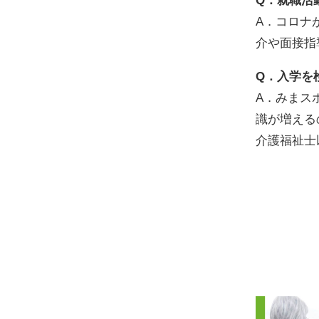
Q．就職活
A．コロナ
介や面接指
Q．入学を
A．みまス
識が増える
介護福祉士