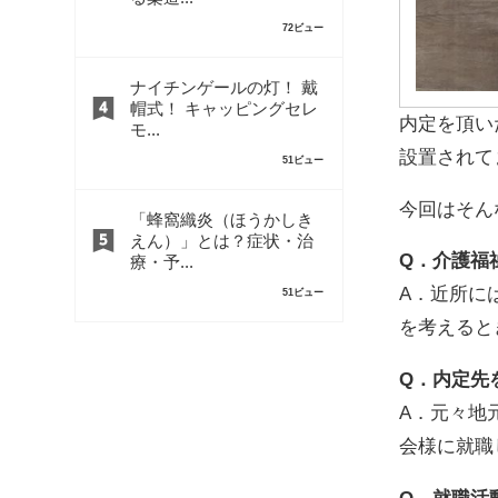
72ビュー
ナイチンゲールの灯！ 戴
帽式！ キャッピングセレ
内定を頂い
モ...
設置されて
51ビュー
今回はそん
「蜂窩織炎（ほうかしき
えん）」とは？症状・治
Q．介護福
療・予...
A．近所に
51ビュー
を考えると
Q．内定先
A．元々地
会様に就職