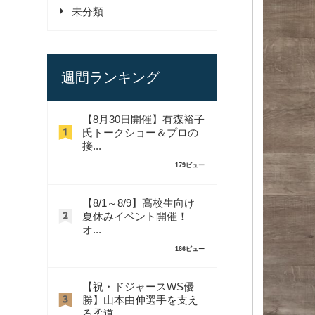
未分類
週間ランキング
【8月30日開催】有森裕子
氏トークショー＆プロの
接...
179ビュー
【8/1～8/9】高校生向け
夏休みイベント開催！
オ...
166ビュー
【祝・ドジャースWS優
勝】山本由伸選手を支え
る柔道...