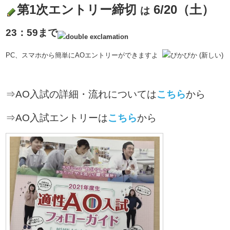
第1次エントリー締切
6/20（土）
は
23：59
まで
PC、スマホから簡単にAOエントリーができますよ
⇒AO入試の詳細・流れについては
こちら
から
⇒AO入試エントリーは
こちら
から