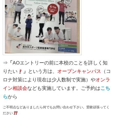
⇒
「
AOエントリーの前に本校のことを詳しく知
りたい
」
という方は、
オープンキャンパス
（コ
ロナ対策により現在は少人数制で実施）や
オンラ
イン相談会
なども実施しています。ご予約は
こち
ら
から
ご不明点などありましたら何でもお問い合わせ下さい。受験頑張ってく
ださい