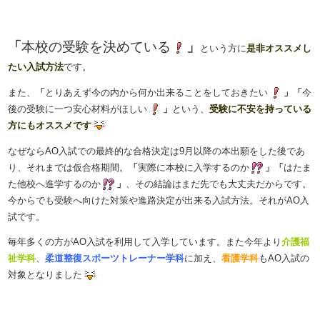
「
本校の受験を決めている
」
という方に
是非オススメし
たい入試方法
です。
また、
「
とりあえず今の内から何か出来ることをしておきたい
」「
今
後の受験に一つ安心材料がほしい
」
という、
受験に不安を持っている
方にもオススメです
なぜならAO入試での最終的な合格決定は9月以降の本出願をした後であ
り、それまでは仮合格期間。
「
実際に本校に入学するのか
」「
はたま
た他校へ進学するのか
」
、その結論はまだ先でも大丈夫だからです。
今からでも受験へ向けた対策や進路決定が出来る入試方法。それがAO入
試です。
毎年多くの方がAO入試を利用して入学しています。また今年より
介護福
祉学科
、
柔道整復スポーツトレーナー学科
に加え、
看護学科
もAO入試の
対象となりました