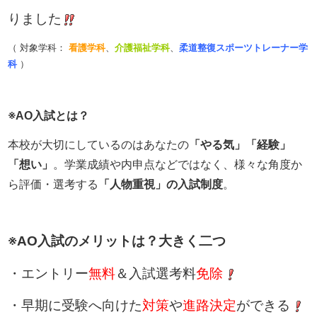
りました
（ 対象学科：
看護学科
、
介護福祉学科
、
柔道整復スポーツトレーナー学
科
）
※AO入試とは？
本校が大切にしているのはあなたの
「やる気」「経験」
「想い」
。学業成績や内申点などではなく、様々な角度か
ら評価・選考する
「人物重視」の入試制度
。
※AO入試のメリットは？大きく二つ
・エントリー
無料
＆入試選考料
免除
・早期に受験へ向けた
対策
や
進路決定
ができる