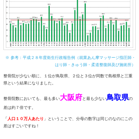
※ 参考：平成２８年度衛生行政報告例（就業あん摩マッサージ指圧師・
はり師・きゅう師・柔道整復師及び施術所
）
整骨院が少ない順に、１位が鳥取県、２位と３位が同数で島根県と三重
県という結果になりました。
大阪府
鳥取県
整骨院数においても、最も多い
と最も少ない
の
差は約７倍です。
「
人口１０万人あたり
」ということで、分母の数字は同じのなのにこの
差はすごいですね！