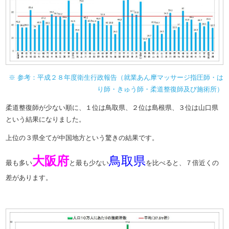
※ 参考：平成２８年度衛生行政報告（就業あん摩マッサージ指圧師・は
り師・きゅう師・柔道整復師及び施術所）
柔道整復師が少ない順に、１位は鳥取県、２位は島根県、３位は山口県
という結果になりました。
上位の３県全てが中国地方という驚きの結果です。
大阪府
鳥取県
最も多い
と最も少ない
を比べると、７倍近くの
差があります。