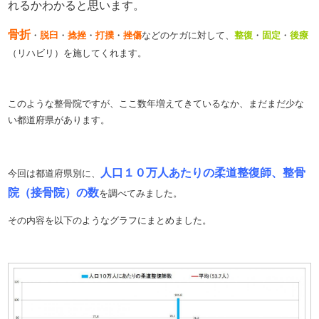
れるかわかると思います。
骨折
・
・
・
・
・
・
脱臼
捻挫
打撲
挫傷
などのケガに対して、
整復
固定
後療
（リハビリ）を施してくれます。
このような整骨院ですが、ここ数年増えてきているなか、まだまだ少な
い都道府県があります。
人口１０万人あたりの柔道整復師、整骨
今回は都道府県別に、
院（接骨院）の数
を調べてみました。
その内容を以下のようなグラフにまとめました。