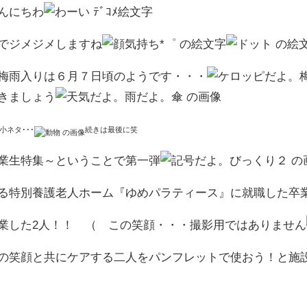
んにちわ
でジメジメしますね
梅雨入りは６月７日頃のようです・・・
きましょう
小ネタ･･･
続きは最後に笑
業生特集～ということで第一弾
る特別養護老人ホーム『ゆめパラティース』に就職した卒
業した2人！！ （ この笑顔・・・撮影用ではありません
の笑顔と共にケアする二人をパンフレットで使おう！と施