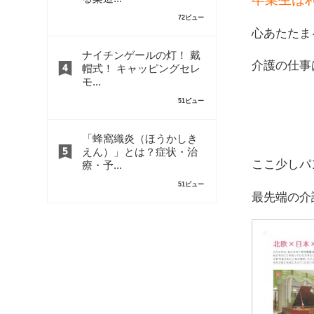
72ビュー
心あたたま
ナイチンゲールの灯！ 戴
介護の仕事
帽式！ キャッピングセレ
モ...
51ビュー
「蜂窩織炎（ほうかしき
えん）」とは？症状・治
ここ少しパ
療・予...
51ビュー
最先端の介