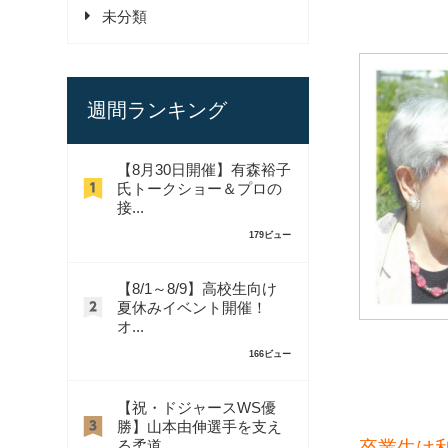
未分類
週間ランキング
【8月30日開催】有森裕子
氏トークショー＆プロの
接...
179ビュー
【8/1～8/9】高校生向け
夏休みイベント開催！
オ...
166ビュー
【祝・ドジャースWS優
勝】山本由伸選手を支え
卒業生は
る柔道...