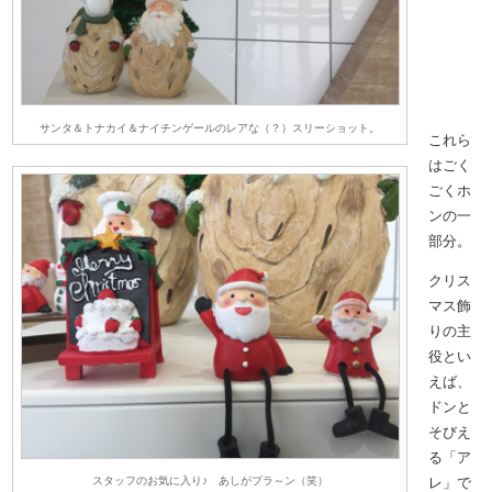
サンタ＆トナカイ＆ナイチンゲールのレアな（？）スリーショット。
これら
はごく
ごくホ
ンの一
部分。
クリス
マス飾
りの主
役とい
えば、
ドンと
そびえ
る「ア
レ」で
スタッフのお気に入り♪ あしがプラ～ン（笑）