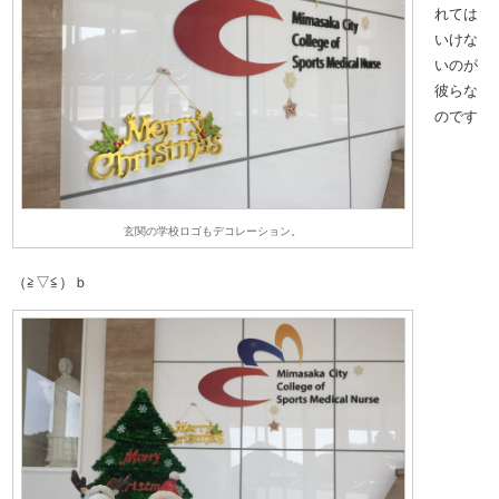
れては
いけな
いのが
彼らな
のです
玄関の学校ロゴもデコレーション。
（≧▽≦）ｂ