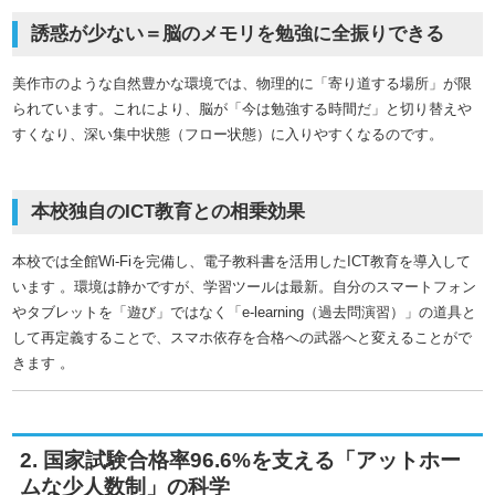
誘惑が少ない＝脳のメモリを勉強に全振りできる
美作市のような自然豊かな環境では、物理的に「寄り道する場所」が限
られています。これにより、脳が「今は勉強する時間だ」と切り替えや
すくなり、深い集中状態（フロー状態）に入りやすくなるのです。
本校独自のICT教育との相乗効果
本校では全館Wi-Fiを完備し、電子教科書を活用したICT教育を導入して
います
。環境は静かですが、学習ツールは最新。自分のスマートフォン
やタブレットを「遊び」ではなく「e-learning（過去問演習）」の道具と
して再定義することで、スマホ依存を合格への武器へと変えることがで
きます
。
2. 国家試験合格率96.6%を支える「アットホー
ムな少人数制」の科学