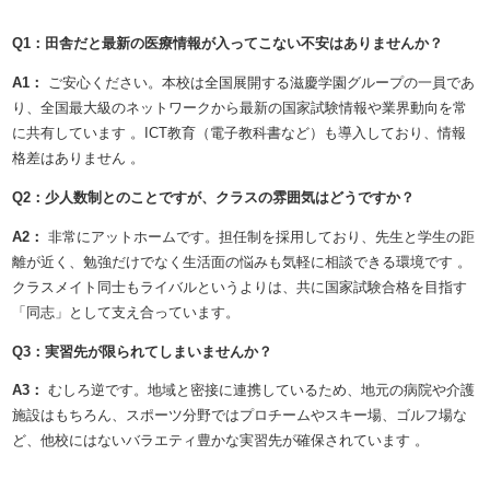
Q1：田舎だと最新の医療情報が入ってこない不安はありませんか？
A1：
ご安心ください。本校は全国展開する滋慶学園グループの一員であ
り、全国最大級のネットワークから最新の国家試験情報や業界動向を常
に共有しています
。ICT教育（電子教科書など）も導入しており、情報
格差はありません
。
Q2：少人数制とのことですが、クラスの雰囲気はどうですか？
A2：
非常にアットホームです。担任制を採用しており、先生と学生の距
離が近く、勉強だけでなく生活面の悩みも気軽に相談できる環境です
。
クラスメイト同士もライバルというよりは、共に国家試験合格を目指す
「同志」として支え合っています。
Q3：実習先が限られてしまいませんか？
A3：
むしろ逆です。地域と密接に連携しているため、地元の病院や介護
施設はもちろん、スポーツ分野ではプロチームやスキー場、ゴルフ場な
ど、他校にはないバラエティ豊かな実習先が確保されています
。