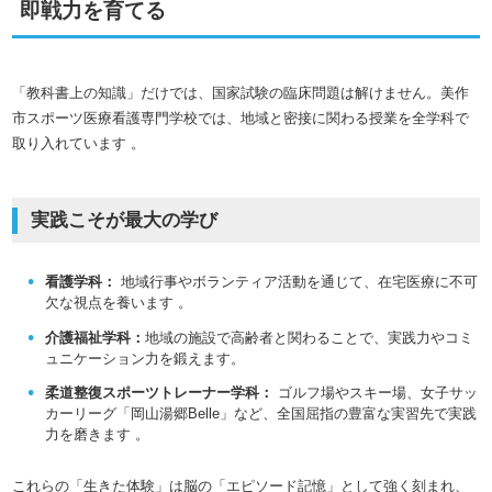
即戦力を育てる
「教科書上の知識」だけでは、国家試験の臨床問題は解けません。美作
市スポーツ医療看護専門学校では、地域と密接に関わる授業を全学科で
取り入れています
。
実践こそが最大の学び
看護学科：
地域行事やボランティア活動を通じて、在宅医療に不可
欠な視点を養います
。
介護福祉学科：
地域の施設で高齢者と関わることで、実践力やコミ
ュニケーション力を鍛えます。
柔道整復スポーツトレーナー学科：
ゴルフ場やスキー場、女子サッ
カーリーグ「岡山湯郷Belle」など、全国屈指の豊富な実習先で実践
力を磨きます
。
これらの「生きた体験」は脳の「エピソード記憶」として強く刻まれ、