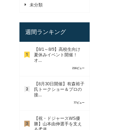
未分類
週間ランキング
【8/1～8/9】高校生向け
夏休みイベント開催！
オ...
216ビュー
【8月30日開催】有森裕子
氏トークショー＆プロの
接...
77ビュー
【祝・ドジャースWS優
勝】山本由伸選手を支え
る柔道...